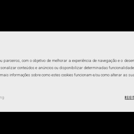
u parceiros, com o objetivo de melhorar a experiência de navegação e o des
rsonalizar conteúdos e anúncios ou disponibilizar determinadas funcionalidades
mais informações sobre como estes cookies funcionam e/ou como alterar as suas c
REJEI
ing