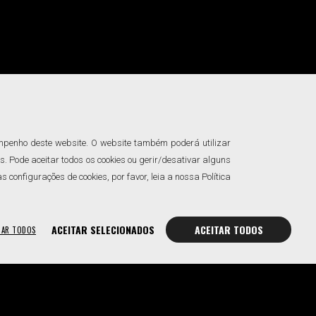
empenho deste website. O website também poderá utilizar
. Pode aceitar todos os cookies ou gerir/desativar alguns
onfigurações de cookies, por favor, leia a nossa Política
ACEITAR SELECIONADOS
ACEITAR TODOS
TAR TODOS