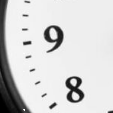
L
L
O
R
C
S