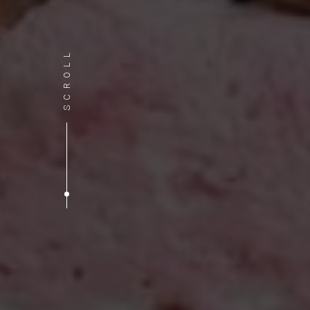
L
L
O
R
C
S